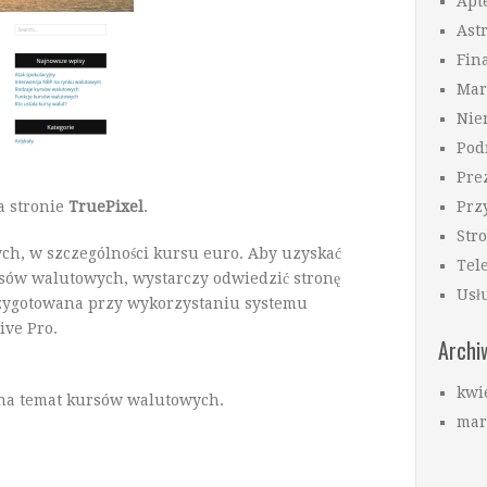
Apt
Ast
Fin
Mar
Nie
Pod
Pre
a stronie
TruePixel
.
Prz
Str
h, w szczególności kursu euro. Aby uzyskać
Tel
sów walutowych, wystarczy odwiedzić stronę
Usł
przygotowana przy wykorzystaniu systemu
ve Pro.
Arch
kwi
 na temat kursów walutowych.
mar