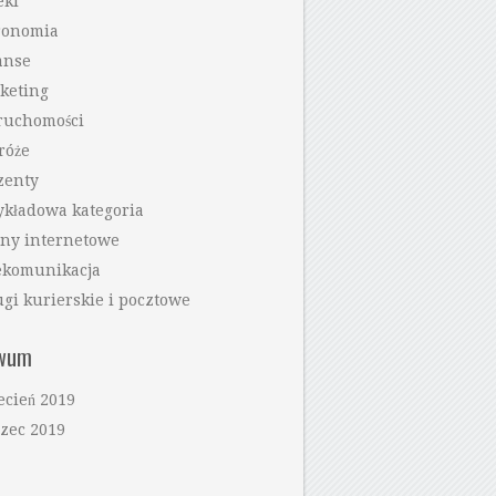
eki
ronomia
anse
keting
ruchomości
róże
zenty
ykładowa kategoria
ony internetowe
ekomunikacja
ugi kurierskie i pocztowe
iwum
ecień 2019
zec 2019