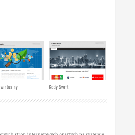
o
 wirtualny
Kody Swift
dowych stron internetowych opartych na systemie